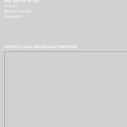
Hier erreicht Ihr uns:
Kontakt
Rückruf Service
Impressum
HERSTELLUNG UNSERER NATURSEIFEN