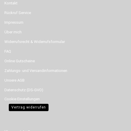
Kontakt
Rückruf Service
Impressum
Über mich
Widerrufsrecht & Widerrufsformular
FAQ
Online Gutscheine
Zahlungs- und Versandinformationen
Unsere AGB
Datenschutz (DS-GVO)
Cookie Einstellungen
Vertrag widerrufen