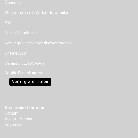
Über mich
Widerrufsrecht & Widerrufsformular
FAQ
Online Gutscheine
Zahlungs- und Versandinformationen
Unsere AGB
Datenschutz (DS-GVO)
Cookie Einstellungen
Vertrag widerrufen
Hier erreicht Ihr uns:
Kontakt
Rückruf Service
Impressum