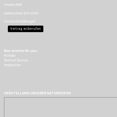
Unsere AGB
Datenschutz (DS-GVO)
Cookie Einstellungen
Vertrag widerrufen
Hier erreicht Ihr uns:
Kontakt
Rückruf Service
Impressum
HERSTELLUNG UNSERER NATURSEIFEN